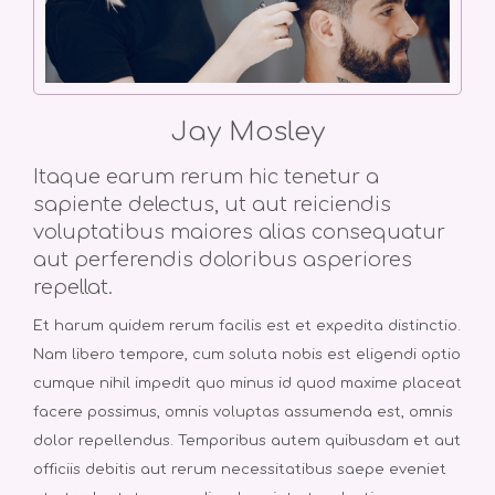
Jay Mosley
Itaque earum rerum hic tenetur a
sapiente delectus, ut aut reiciendis
voluptatibus maiores alias consequatur
aut perferendis doloribus asperiores
repellat.
Et harum quidem rerum facilis est et expedita distinctio.
Nam libero tempore, cum soluta nobis est eligendi optio
cumque nihil impedit quo minus id quod maxime placeat
facere possimus, omnis voluptas assumenda est, omnis
dolor repellendus. Temporibus autem quibusdam et aut
officiis debitis aut rerum necessitatibus saepe eveniet