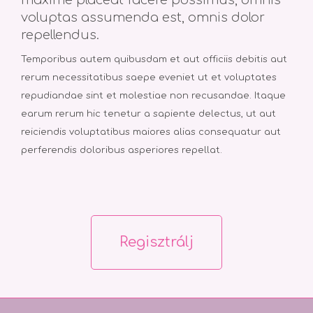
maxime placeat facere possimus, omnis
voluptas assumenda est, omnis dolor
repellendus.
Temporibus autem quibusdam et aut officiis debitis aut
rerum necessitatibus saepe eveniet ut et voluptates
repudiandae sint et molestiae non recusandae. Itaque
earum rerum hic tenetur a sapiente delectus, ut aut
reiciendis voluptatibus maiores alias consequatur aut
perferendis doloribus asperiores repellat.
Regisztrálj