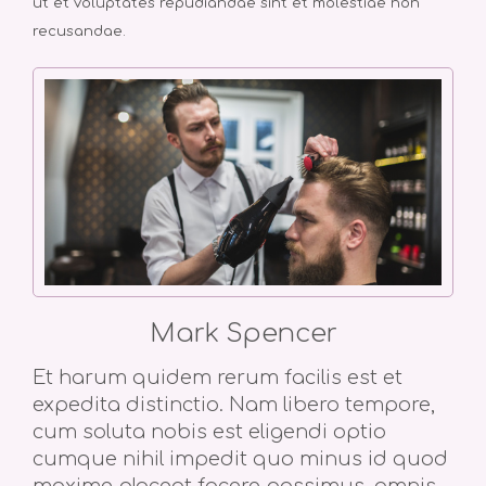
ut et voluptates repudiandae sint et molestiae non
recusandae.
Mark Spencer
Et harum quidem rerum facilis est et
expedita distinctio. Nam libero tempore,
cum soluta nobis est eligendi optio
cumque nihil impedit quo minus id quod